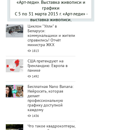
«Арт-леди». Выставка живописи и
графики
С 5 по 31 марта 2015 г. «Арт-леди» -
выставка живописи,
Циклон "Улли" в
Беларуси:
коммунальщики и жители
справились! Отчёт
министра ЖКХ
1813
США претендуют на
Гренландию: Европа в
панике
1492
Бесплатная Nano Banana:
Нейросеть, которая
делает
профессиональную
графику доступной
каждому
1436
Что такое квадрокоптеры,