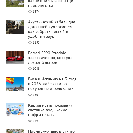
какие они бывают и где
применяются
1374
Акустический кабель для
домашней аудиосистемы:
как собрать чистый и
удобный звук
1155
Ferrari SF90 Stradale:
электричество, которое
делает быстрее
1085
Виза в Испанию на 3 года
в 2026: лайфхаки по
получению и релокации
950
Как записать показания
счетчика воды какие
цифры писать
839
Премиум-отдых в Египте: