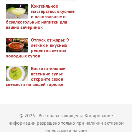
Коктейльное
мастерство: вкусные
и алкогольные и
безалкогольные напитки для
38693
ваших вечеринок
Отпуск от жары: 9
легких и вкусных
рецептов летних
холодных супов
37466
Восхитительные
весенние супы:
откройте сезон
свежести на вашей тарелке
36428
© 2026 - Все права защищены. Копирование
информации разрешено только при наличии активной
гиперссылки на сайт