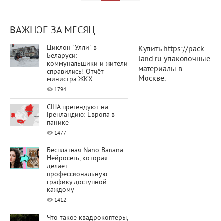
ВАЖНОЕ ЗА МЕСЯЦ
Циклон "Улли" в
Купить
https://pack-
Беларуси:
land.ru
упаковочные
коммунальщики и жители
материалы в
справились! Отчёт
Москве.
министра ЖКХ
1794
США претендуют на
Гренландию: Европа в
панике
1477
Бесплатная Nano Banana:
Нейросеть, которая
делает
профессиональную
графику доступной
каждому
1412
Что такое квадрокоптеры,