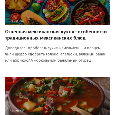
23 ОКТ 2022
8331
0
Огненная мексиканская кухня - особенности
традиционных мексиканских блюд
Доводилось пробовать сухим измельченным перцем
чили щедро сдобрить яблоко, апельсин, вяленый банан
или абрикос? А морковь или банальный огурец
18 МАЯ 2021