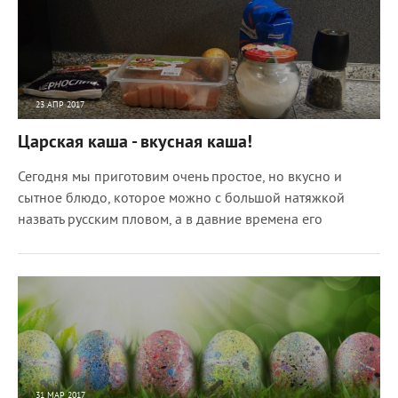
23 АПР 2017
7919
0
Царская каша - вкусная каша!
Сегодня мы приготовим очень простое, но вкусно и
сытное блюдо, которое можно с большой натяжкой
назвать русским пловом, а в давние времена его
31 МАР 2017