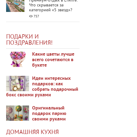
Премиум-отдых в Египте:
Что скрывается за
категорией «5 звезд»?
757
ПОДАРКИ И
ПОЗДРАВЛЕНИЯ!
Какие цветы лучше
всего сочетаются в
букете
35506
Идеи интересных
подарков: как
собрать подарочный
бокс своими руками
48125
Оригинальный
подарок парню
своими руками
34298
ДОМАШНЯЯ КУХНЯ