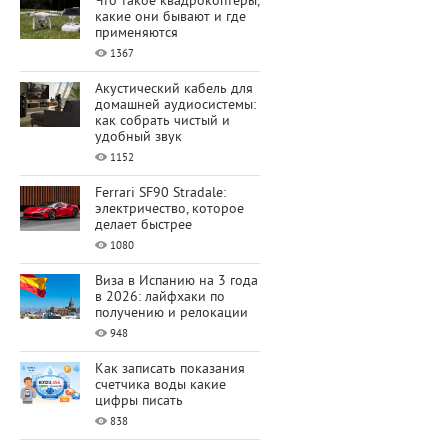
Что такое квадрокоптеры,
какие они бывают и где
применяются
1367
Акустический кабель для
домашней аудиосистемы:
как собрать чистый и
удобный звук
1152
Ferrari SF90 Stradale:
электричество, которое
делает быстрее
1080
Виза в Испанию на 3 года
в 2026: лайфхаки по
получению и релокации
948
Как записать показания
счетчика воды какие
цифры писать
838