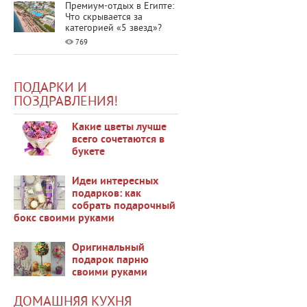
Премиум-отдых в Египте:
Что скрывается за
категорией «5 звезд»?
769
ПОДАРКИ И
ПОЗДРАВЛЕНИЯ!
Какие цветы лучше
всего сочетаются в
букете
35513
Идеи интересных
подарков: как
собрать подарочный
бокс своими руками
48133
Оригинальный
подарок парню
своими руками
34309
ДОМАШНЯЯ КУХНЯ