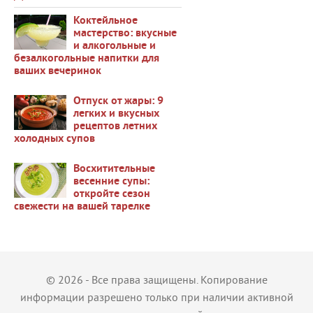
Коктейльное
мастерство: вкусные
и алкогольные и
безалкогольные напитки для
38708
ваших вечеринок
Отпуск от жары: 9
легких и вкусных
рецептов летних
холодных супов
37474
Восхитительные
весенние супы:
откройте сезон
свежести на вашей тарелке
36441
© 2026 - Все права защищены. Копирование
информации разрешено только при наличии активной