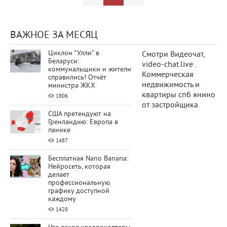
ВАЖНОЕ ЗА МЕСЯЦ
Циклон "Улли" в
Смотри
Видеочат
,
Беларуси:
video-chat.live .
коммунальщики и жители
Коммерческая
справились! Отчёт
недвижимость и
министра ЖКХ
квартиры спб янино
1806
от застройщика
США претендуют на
Гренландию: Европа в
панике
1487
Бесплатная Nano Banana:
Нейросеть, которая
делает
профессиональную
графику доступной
каждому
1428