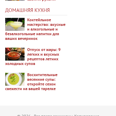
34290
ДОМАШНЯЯ КУХНЯ
Коктейльное
мастерство: вкусные
и алкогольные и
безалкогольные напитки для
38685
ваших вечеринок
Отпуск от жары: 9
легких и вкусных
рецептов летних
холодных супов
37463
Восхитительные
весенние супы:
откройте сезон
свежести на вашей тарелке
36425