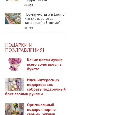
цифры писать
825
Премиум-отдых в Египте:
Что скрывается за
категорией «5 звезд»?
749
ПОДАРКИ И
ПОЗДРАВЛЕНИЯ!
Какие цветы лучше
всего сочетаются в
букете
35500
Идеи интересных
подарков: как
собрать подарочный
бокс своими руками
48117
Оригинальный
подарок парню
своими руками