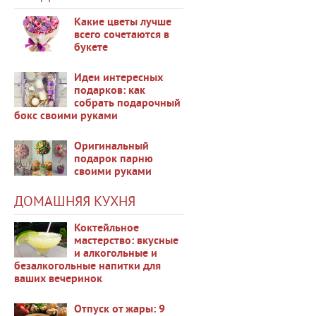
Какие цветы лучше
всего сочетаются в
букете
35510
Идеи интересных
подарков: как
собрать подарочный
бокс своими руками
48128
Оригинальный
подарок парню
своими руками
34305
ДОМАШНЯЯ КУХНЯ
Коктейльное
мастерство: вкусные
и алкогольные и
безалкогольные напитки для
38698
ваших вечеринок
Отпуск от жары: 9