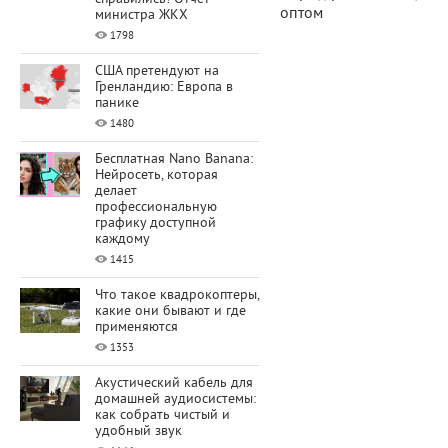
оптом
министра ЖКХ
1798
США претендуют на
Гренландию: Европа в
панике
1480
Бесплатная Nano Banana:
Нейросеть, которая
делает
профессиональную
графику доступной
каждому
1415
Что такое квадрокоптеры,
какие они бывают и где
применяются
1353
Акустический кабель для
домашней аудиосистемы:
как собрать чистый и
удобный звук