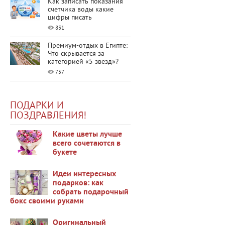
Как записать показания
счетчика воды какие
цифры писать
831
Премиум-отдых в Египте:
Что скрывается за
категорией «5 звезд»?
757
ПОДАРКИ И
ПОЗДРАВЛЕНИЯ!
Какие цветы лучше
всего сочетаются в
букете
35506
Идеи интересных
подарков: как
собрать подарочный
бокс своими руками
48126
Оригинальный