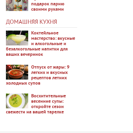
подарок парню
своими руками
34298
ДОМАШНЯЯ КУХНЯ
Коктейльное
мастерство: вкусные
и алкогольные и
безалкогольные напитки для
38696
ваших вечеринок
Отпуск от жары: 9
легких и вкусных
рецептов летних
холодных супов
37466
Восхитительные
весенние супы:
откройте сезон
свежести на вашей тарелке
36430